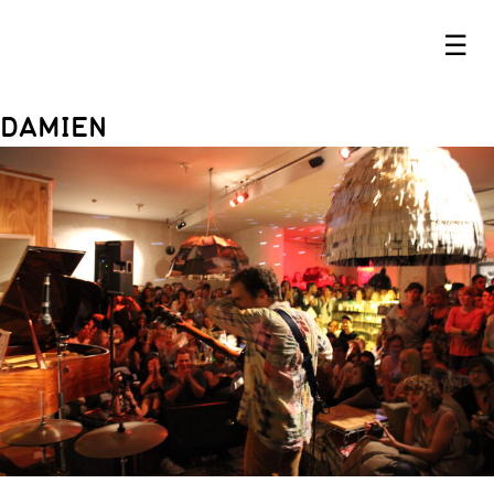
☰
DAMIEN